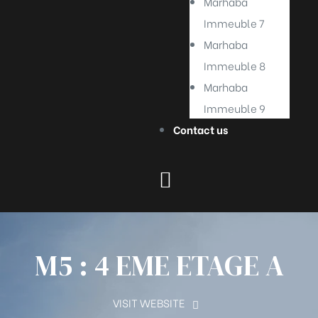
Marhaba
Immeuble 7
Marhaba
Immeuble 8
Marhaba
Immeuble 9
Contact us
M5 : 4 EME ETAGE A
VISIT WEBSITE